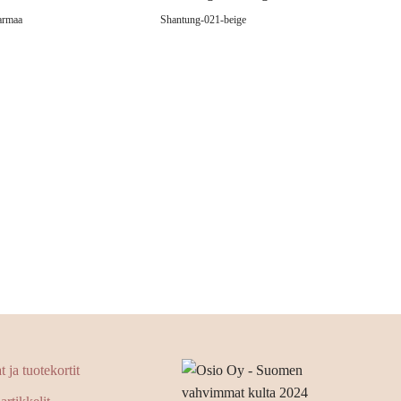
armaa
Shantung-021-beige
 ja tuotekortit