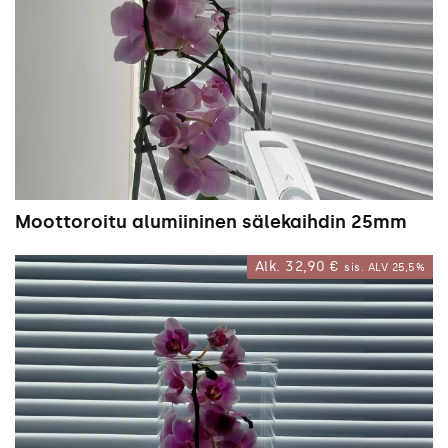
Moottoroitu alumiininen sälekaihdin 25mm
Alk.
32,90
€
sis. ALV 25,5%