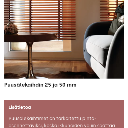
Puusälekaihdin 25 ja 50 mm
Lisätietoa
Puusälekaihtimet on tarkoitettu pinta-
asennettaviksi, koska ikkunoiden väliin saattaa