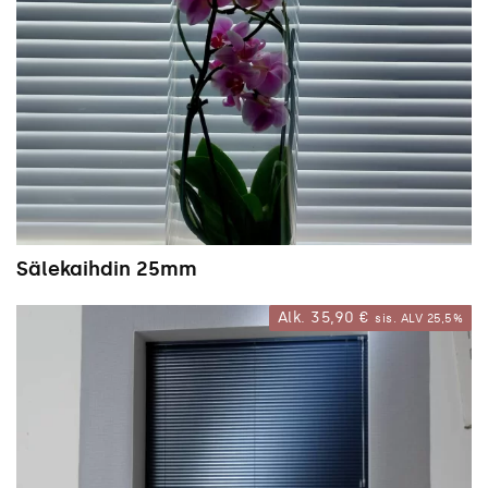
Sälekaihdin 25mm
Alk.
35,90
€
sis. ALV 25,5%