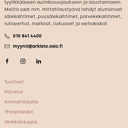
tyylikkääseen aurinkosuojaukseen ja sisustamiseen.
Meiltä saat mm. mittatilaustyönä tehdyt alumiiniset
sälekaihtimet, puusälekaihtimet, parvekekaihtimet,
rullaverhot, markiisit, liukuovet ja verhokiskot.
010 841 4400
myynti@arkisto.osio.fi
Tuotteet
Palvelut
Ammattilaisille
Yhteystiedot
Verkkokauppa