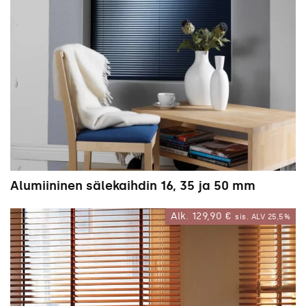
Alumiininen sälekaihdin 16, 35 ja 50 mm
Alk.
129,90
€
sis. ALV 25,5%