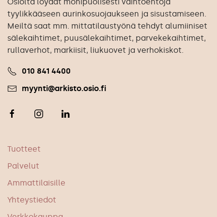
Osiolta löydät monipuolisesti vaihtoehtoja
tyylikkääseen aurinkosuojaukseen ja sisustamiseen.
Meiltä saat mm. mittatilaustyönä tehdyt alumiiniset
sälekaihtimet, puusälekaihtimet, parvekekaihtimet,
rullaverhot, markiisit, liukuovet ja verhokiskot.
010 841 4400
myynti@arkisto.osio.fi
Tuotteet
Palvelut
Ammattilaisille
Yhteystiedot
Verkkokauppa