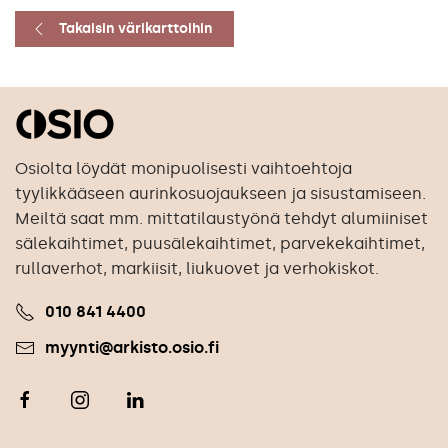
Takaisin värikarttoihin
Osiolta löydät monipuolisesti vaihtoehtoja
tyylikkääseen aurinkosuojaukseen ja sisustamiseen.
Meiltä saat mm. mittatilaustyönä tehdyt alumiiniset
sälekaihtimet, puusälekaihtimet, parvekekaihtimet,
rullaverhot, markiisit, liukuovet ja verhokiskot.
010 841 4400
myynti@arkisto.osio.fi