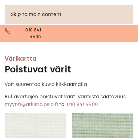
Skip to main content
010 841
4400
Värikartta
Poistuvat värit
Voit suurentaa kuvia klikkaamalla.
Rullaverhojen poistuvat värit. Varmista saatavuus
myynti@arkisto.osio.fi
tai
010 841 4400