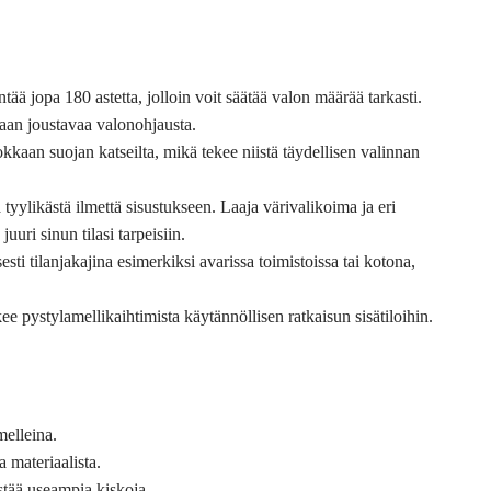
tää jopa 180 astetta, jolloin voit säätää valon määrää tarkasti.
itaan joustavaa valonohjausta.
kaan suojan katseilta, mikä tekee niistä täydellisen valinnan
 tyylikästä ilmettä sisustukseen. Laaja värivalikoima ja eri
uuri sinun tilasi tarpeisiin.
sti tilanjakajina esimerkiksi avarissa toimistoissa tai kotona,
ee pystylamellikaihtimista käytännöllisen ratkaisun sisätiloihin.
melleina.
a materiaalista.
stää useampia kiskoja.