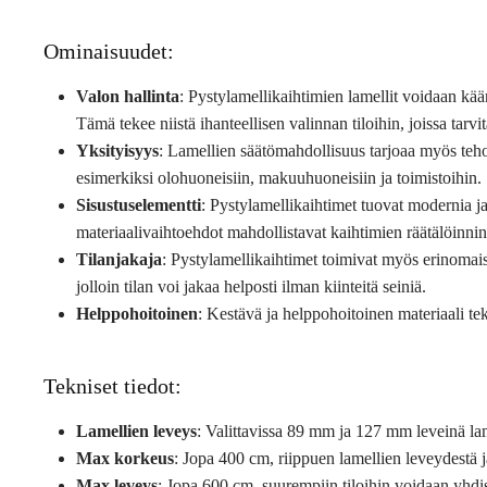
Ominaisuudet:
Valon hallinta
: Pystylamellikaihtimien lamellit voidaan kään
Tämä tekee niistä ihanteellisen valinnan tiloihin, joissa tarv
Yksityisyys
: Lamellien säätömahdollisuus tarjoaa myös tehok
esimerkiksi olohuoneisiin, makuuhuoneisiin ja toimistoihin.
Sisustuselementti
: Pystylamellikaihtimet tuovat modernia ja
materiaalivaihtoehdot mahdollistavat kaihtimien räätälöinnin j
Tilanjakaja
: Pystylamellikaihtimet toimivat myös erinomaise
jolloin tilan voi jakaa helposti ilman kiinteitä seiniä.
Helppohoitoinen
: Kestävä ja helppohoitoinen materiaali tek
Tekniset tiedot:
Lamellien leveys
: Valittavissa 89 mm ja 127 mm leveinä la
Max korkeus
: Jopa 400 cm, riippuen lamellien leveydestä j
Max leveys
: Jopa 600 cm, suurempiin tiloihin voidaan yhdi