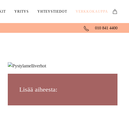
KIT
YRITYS
YHTEYSTIEDOT
VERKKOKAUPPA
010 841 4400
Lisää aiheesta: