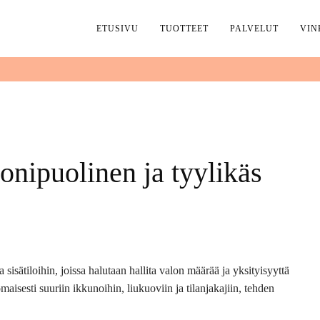
ETUSIVU
TUOTTEET
PALVELUT
VIN
onipuolinen ja tyylikäs
sisätiloihin, joissa halutaan hallita valon määrää ja yksityisyyttä
aisesti suuriin ikkunoihin, liukuoviin ja tilanjakajiin, tehden