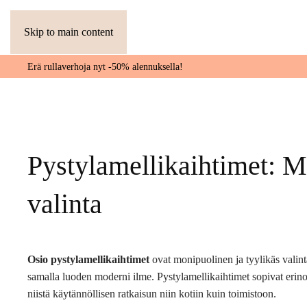
Skip to main content
Erä rullaverhoja nyt -50% alennuksella!
Pystylamellikaihtimet: M
valinta
Osio pystylamellikaihtimet
ovat monipuolinen ja tyylikäs valinta 
samalla luoden moderni ilme. Pystylamellikaihtimet sopivat erinom
niistä käytännöllisen ratkaisun niin kotiin kuin toimistoon.