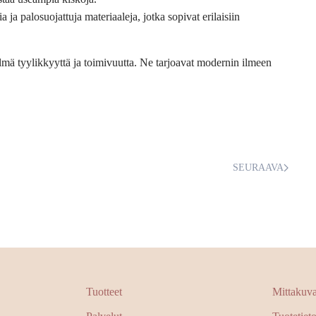
a ja palosuojattuja materiaaleja, jotka sopivat erilaisiin
lmä tyylikkyyttä ja toimivuutta. Ne tarjoavat modernin ilmeen
SEURAAVA
Tuotteet
Mittakuvat