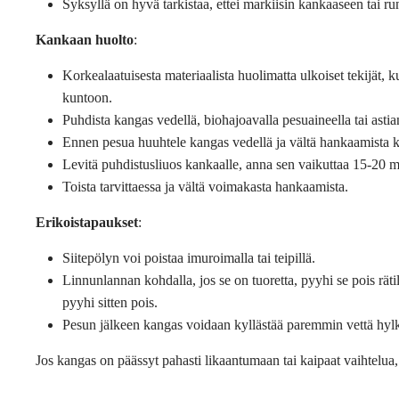
Syksyllä on hyvä tarkistaa, ettei markiisin kankaaseen tai run
Kankaan huolto
:
Korkealaatuisesta materiaalista huolimatta ulkoiset tekijät, k
kuntoon.
Puhdista kangas vedellä, biohajoavalla pesuaineella tai astian
Ennen pesua huuhtele kangas vedellä ja vältä hankaamista 
Levitä puhdistusliuos kankaalle, anna sen vaikuttaa 15-20 min
Toista tarvittaessa ja vältä voimakasta hankaamista.
Erikoistapaukset
:
Siitepölyn voi poistaa imuroimalla tai teipillä.
Linnunlannan kohdalla, jos se on tuoretta, pyyhi se pois rätil
pyyhi sitten pois.
Pesun jälkeen kangas voidaan kyllästää paremmin vettä hylk
Jos kangas on päässyt pahasti likaantumaan tai kaipaat vaihtelua,