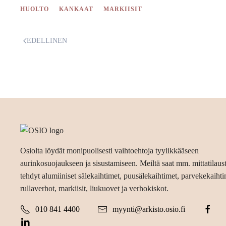
HUOLTO
KANKAAT
MARKIISIT
EDELLINEN
Osiolta löydät monipuolisesti vaihtoehtoja tyylikkääseen
aurinkosuojaukseen ja sisustamiseen. Meiltä saat mm. mittatilau
tehdyt alumiiniset sälekaihtimet, puusälekaihtimet, parvekekaihti
rullaverhot, markiisit, liukuovet ja verhokiskot.
010 841 4400
myynti@arkisto.osio.fi