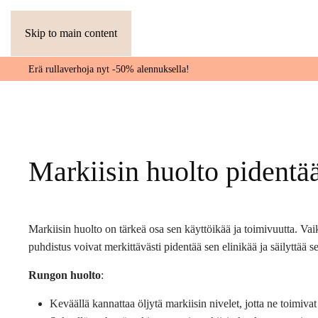
Skip to main content
Erä rullaverhoja nyt -50% alennuksella!
Markiisin huolto pidentää
Markiisin huolto on tärkeä osa sen käyttöikää ja toimivuutta. Vai
puhdistus voivat merkittävästi pidentää sen elinikää ja säilyttää 
Rungon huolto
:
Keväällä kannattaa öljytä markiisin nivelet, jotta ne toimivat