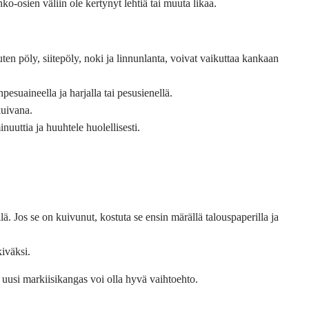
ko-osien väliin ole kertynyt lehtiä tai muuta likaa.
uten pöly, siitepöly, noki ja linnunlanta, voivat vaikuttaa kankaan
pesuaineella ja harjalla tai pesusienellä.
kuivana.
uuttia ja huuhtele huolellisesti.
lä. Jos se on kuivunut, kostuta se ensin märällä talouspaperilla ja
iväksi.
 uusi markiisikangas voi olla hyvä vaihtoehto.