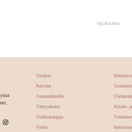
SEURAAVA
Tuotteet
Mittakuvat
Palvelut
Tuotetieto
styönä
Ammattilaisille
Värikarta
met,
Yhteystiedot
Käyttö- j
Verkkokauppa
Toimitus
Vinkit
Rekisteris