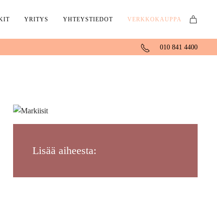
KIT
YRITYS
YHTEYSTIEDOT
VERKKOKAUPPA
010 841 4400
Lisää aiheesta: