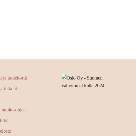
 ja tuotekortit
artikkelit
t
a huolto-ohjeet
ehdot
eloste