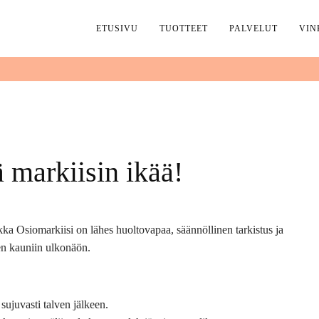
ETUSIVU
TUOTTEET
PALVELUT
VIN
 markiisin ikää!
kka Osiomarkiisi on lähes huoltovapaa, säännöllinen tarkistus ja
sen kauniin ulkonäön.
 sujuvasti talven jälkeen.