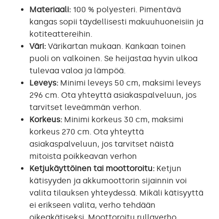
Materiaali:
100 % polyesteri. Pimentävä
kangas sopii täydellisesti makuuhuoneisiin ja
kotiteattereihin.
Väri:
Värikartan mukaan. Kankaan toinen
puoli on valkoinen. Se heijastaa hyvin ulkoa
tulevaa valoa ja lämpöä.
Leveys:
Minimi leveys 50 cm, maksimi leveys
296 cm. Ota yhteyttä asiakaspalveluun, jos
tarvitset leveämmän verhon.
Korkeus:
Minimi korkeus 30 cm, maksimi
korkeus 270 cm. Ota yhteyttä
asiakaspalveluun, jos tarvitset näistä
mitoista poikkeavan verhon
Ketjukäyttöinen tai moottoroitu:
Ketjun
kätisyyden ja akkumoottorin sijainnin voi
valita tilauksen yhteydessä. Mikäli kätisyyttä
ei erikseen valita, verho tehdään
oikeakätiseksi. Moottoroitu rullaverho