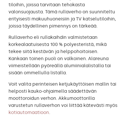
tiloihin, joissa tarvitaan tehokasta
valonsuojausta. Tämä rullaverho on suunniteltu
erityisesti makuuhuoneisiin ja TV katselutiloihin,
joissa täydellinen pimennys on tärkeää.
Rullaverho eli rullakaihdin valmistetaan
korkealaatuisesta 100 % polyesteristä, mikä
tekee siitä kestävän ja helppohoitoisen.
Kankaan toinen puoli on valkoinen. Alareuna
viimeistellään pyöreällä alumiinialalistalla tai
sisään ommellulla listalla.
Voit valita perinteisen ketjukäyttöisen mallin tai
helposti kauko-ohjaimella säädettävän
moottoroidun verhon. Akkumoottorilla
varustetun rullaverhon voi liittää kätevästi myös
kotiautomaatioon
.