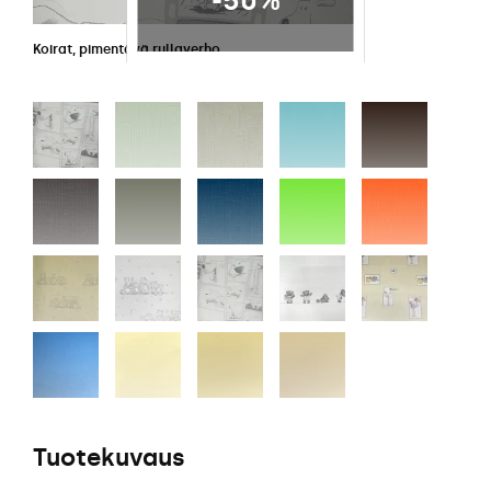
-50%
Koirat, pimentävä rullaverho
Tuotekuvaus