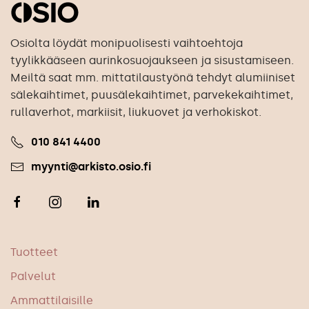
Osiolta löydät monipuolisesti vaihtoehtoja
tyylikkääseen aurinkosuojaukseen ja sisustamiseen.
Meiltä saat mm. mittatilaustyönä tehdyt alumiiniset
sälekaihtimet, puusälekaihtimet, parvekekaihtimet,
rullaverhot, markiisit, liukuovet ja verhokiskot.
010 841 4400
myynti@arkisto.osio.fi
Tuotteet
Palvelut
Ammattilaisille