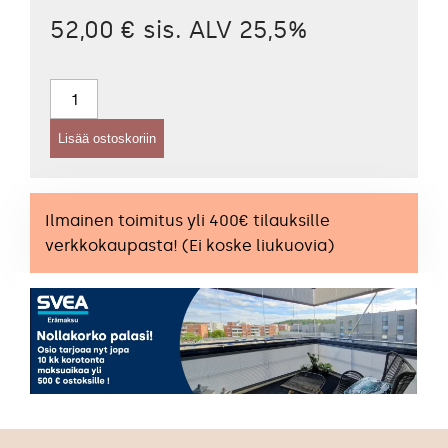
52,00 € sis. ALV 25,5%
Alennusrullaverhot
pimentävällä
kankaalla
Lisää ostoskoriin
määrä
Ilmainen toimitus yli 400€ tilauksille
verkkokaupasta! (Ei koske liukuovia)