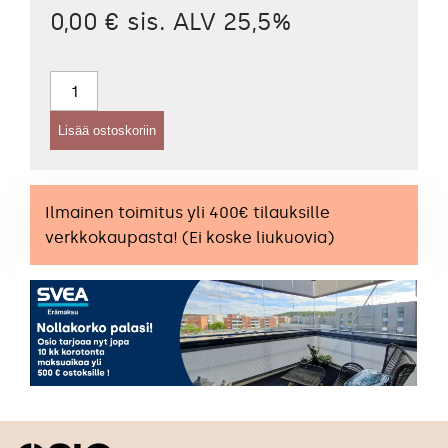
0,00 € sis. ALV 25,5%
Pystylamelliverho
–
89
Lisää ostoskoriin
mm
Antares
BO
Ilmainen toimitus yli 400€ tilauksille
määrä
verkkokaupasta! (Ei koske liukuovia)