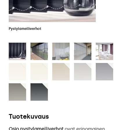
Pystylamelliverhot
Tuotekuvaus
Osio pystylamelliverhot
ovat erinomainen