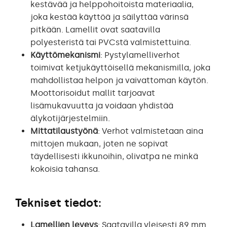
kestävää ja helppohoitoista materiaalia,
joka kestää käyttöä ja säilyttää värinsä
pitkään. Lamellit ovat saatavilla
polyesteristä tai PVCstä valmistettuina.
Käyttömekanismi
: Pystylamelliverhot
toimivat ketjukäyttöisellä mekanismilla, joka
mahdollistaa helpon ja vaivattoman käytön.
Moottorisoidut mallit tarjoavat
lisämukavuutta ja voidaan yhdistää
älykotijärjestelmiin.
Mittatilaustyönä
: Verhot valmistetaan aina
mittojen mukaan, joten ne sopivat
täydellisesti ikkunoihin, olivatpa ne minkä
kokoisia tahansa.
Tekniset tiedot:
Lamellien leveys
: Saatavilla yleisesti 89 mm