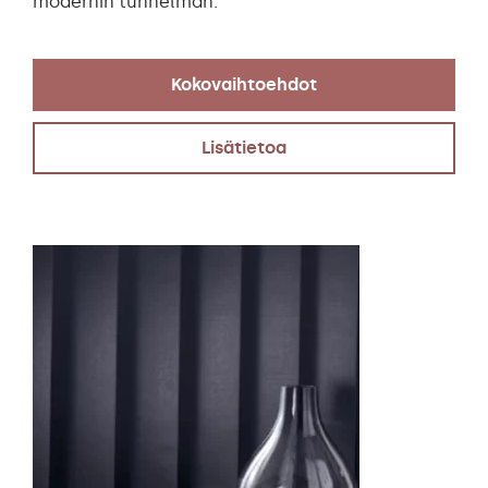
modernin tunnelman.
Kokovaihtoehdot
Lisätietoa