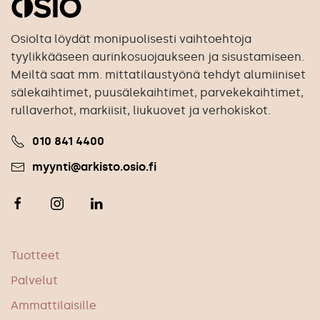
Osiolta löydät monipuolisesti vaihtoehtoja
tyylikkääseen aurinkosuojaukseen ja sisustamiseen.
Meiltä saat mm. mittatilaustyönä tehdyt alumiiniset
sälekaihtimet, puusälekaihtimet, parvekekaihtimet,
rullaverhot, markiisit, liukuovet ja verhokiskot.
010 841 4400
myynti@arkisto.osio.fi
Tuotteet
Palvelut
Ammattilaisille