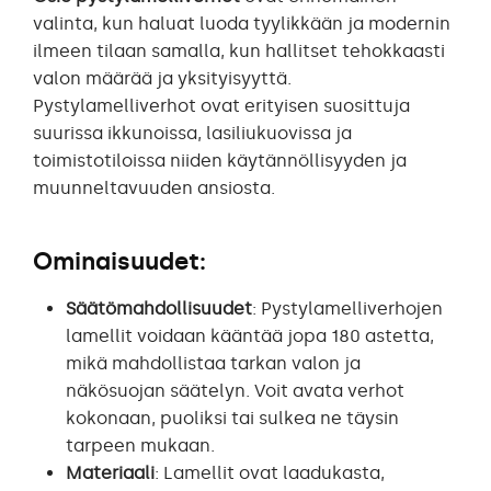
valinta, kun haluat luoda tyylikkään ja modernin
ilmeen tilaan samalla, kun hallitset tehokkaasti
valon määrää ja yksityisyyttä.
Pystylamelliverhot ovat erityisen suosittuja
suurissa ikkunoissa, lasiliukuovissa ja
toimistotiloissa niiden käytännöllisyyden ja
muunneltavuuden ansiosta.
Ominaisuudet:
Säätömahdollisuudet
: Pystylamelliverhojen
lamellit voidaan kääntää jopa 180 astetta,
mikä mahdollistaa tarkan valon ja
näkösuojan säätelyn. Voit avata verhot
kokonaan, puoliksi tai sulkea ne täysin
tarpeen mukaan.
Materiaali
: Lamellit ovat laadukasta,