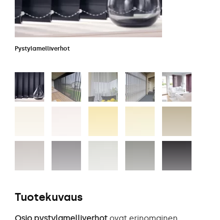
Pystylamelliverhot
Tuotekuvaus
Osio pystylamelliverhot
ovat erinomainen