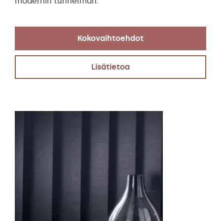
modernin tunnelman.
Kokovaihtoehdot
Lisätietoa