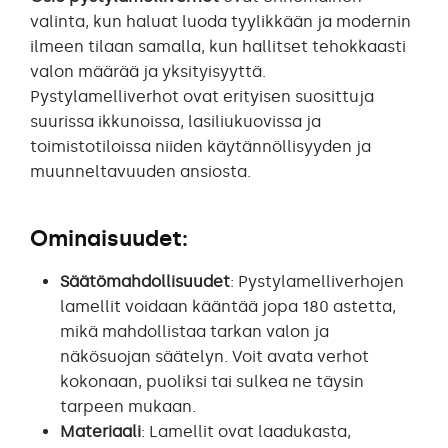
valinta, kun haluat luoda tyylikkään ja modernin
ilmeen tilaan samalla, kun hallitset tehokkaasti
valon määrää ja yksityisyyttä.
Pystylamelliverhot ovat erityisen suosittuja
suurissa ikkunoissa, lasiliukuovissa ja
toimistotiloissa niiden käytännöllisyyden ja
muunneltavuuden ansiosta.
Ominaisuudet:
Säätömahdollisuudet
: Pystylamelliverhojen
lamellit voidaan kääntää jopa 180 astetta,
mikä mahdollistaa tarkan valon ja
näkösuojan säätelyn. Voit avata verhot
kokonaan, puoliksi tai sulkea ne täysin
tarpeen mukaan.
Materiaali
: Lamellit ovat laadukasta,