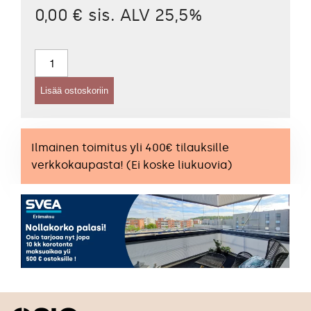
0,00 € sis. ALV 25,5%
Pystylamelliverho
–
127
Lisää ostoskoriin
mm
Antares
määrä
Ilmainen toimitus yli 400€ tilauksille
verkkokaupasta! (Ei koske liukuovia)