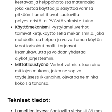
kestävää ja helppohoitoista materiaalia,
joka kestää käyttöä ja säilyttää värinsä
pitkään. Lamellit ovat saatavilla
polyesteristä tai PVCstä valmistettuina.
Käyttömekanismi
: Pystylamelliverhot
toimivat ketjukäyttöisellä mekanismilla, joka
mahdollistaa helpon ja vaivattoman käytön.
Moottorisoidut mallit tarjoavat
lisämukavuutta ja voidaan yhdistää
älykotijärjestelmiin.
Mittatilaustyönä
: Verhot valmistetaan aina
mittojen mukaan, joten ne sopivat
täydellisesti ikkunoihin, olivatpa ne minkä
kokoisia tahansa.
Tekniset tiedot:
Lamellien leveys
: Saatavilla yleisesti 89 mm