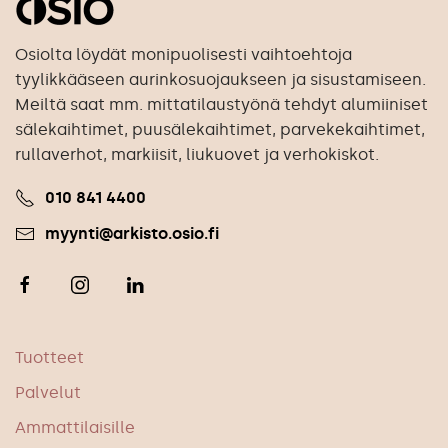
Osiolta löydät monipuolisesti vaihtoehtoja
tyylikkääseen aurinkosuojaukseen ja sisustamiseen.
Meiltä saat mm. mittatilaustyönä tehdyt alumiiniset
sälekaihtimet, puusälekaihtimet, parvekekaihtimet,
rullaverhot, markiisit, liukuovet ja verhokiskot.
010 841 4400
myynti@arkisto.osio.fi
Tuotteet
Palvelut
Ammattilaisille